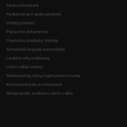
Darbo užmokestis
Paskatinimai ir apdovanojimai
Viešieji pirkimai
Planavimo dokumentai
Finansinių ataskaitų rinkiniai
Tarnybiniai lengvieji automobiliai
Laukimo eilių stebėsena
Lėšos veiklai viešinti
Reklamuotojų vizitų organizavimo tvarka
Konsultavimasis su visuomene
Marijampolės sveikatos centro veikla