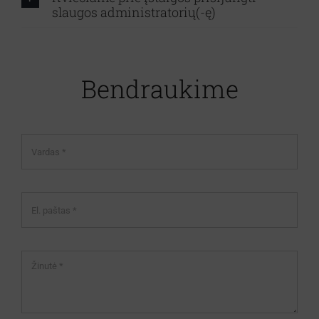
Svetainės medis
slaugos administratorių(-ę)
Registracija internetu
Bendraukime
Search
for: