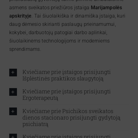
asmens sveikatos priežiūros įstaiga
Marijampolės
apskrityje
. Tai šiuolaikiška ir dinamiška įstaiga, kuri
Norintiems gydytis
daug dėmesio skirianti paslaugų prieinamumui,
kokybei, darbuotojų patogiai darbo aplinkai,
Paslaugos
šiuolaikinėms technologijoms ir moderniems
sprendimams.
Skyriai
Kviečiame prie įstaigos prisijungti
Išplėstinės praktikos slaugytoją
Kontaktai
Kviečiame prie įstaigos prisijungti
Ergoterapeutą
Kalbos
Kviečiame prie Psichikos sveikatos
dienos stacionaro prisijungti gydytoją
Lengvai suprantama kalba
psichiatrą
Kviečiame prie įstaigos prisijungti