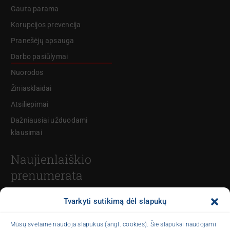
Gauta parama
Korupcijos prevencija
Pranešėjų apsauga
Darbo pasiūlymai
Nuorodos
Žiniasklaidai
Atsiliepimai
Dažniausiai užduodami
klausimai
Naujienlaiškio
prenumerata
Tvarkyti sutikimą dėl slapukų
El. paštas
Mūsų svetainė naudoja slapukus (angl. cookies). Šie slapukai naudojami