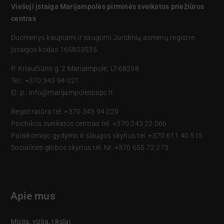
Viešoji įstaiga Marijampolės pirminės sveikatos priežiūros
centras
Duomenys kaupiami ir saugomi Juridinių asmenų registre.
Įstaigos kodas 165803535
P. Kriaučiūno g. 2 Marijampolė, LT-68298
Tel.: +370 343 94 021
El. p.: info@marijampolespspc.lt
Registratūra tel. +370 343 94 029
Psichikos sveikatos centras tel. +370 343 22 066
Palaikomojo gydymo ir slaugos skyrius tel. +370 611 40 515
Socialinės globos skyrius tel. Nr. +370 655 72 273
Apie mus
Misija, vizija, tikslai