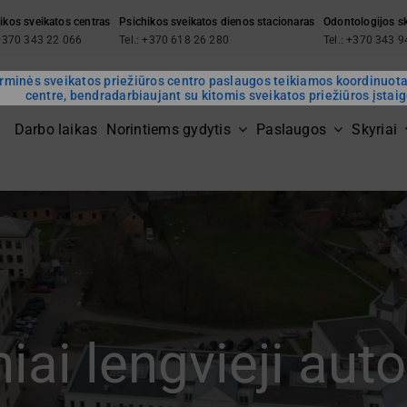
ikos sveikatos centras
Psichikos sveikatos dienos stacionaras
Odontologijos s
 +370 343 22 066
Tel.: +370 618 26 280
Tel.: +370 343 
rminės sveikatos priežiūros centro paslaugos teikiamos koordinuot
centre, bendradarbiaujant su kitomis sveikatos priežiūros įstai
Darbo laikas
Norintiems gydytis
Paslaugos
Skyriai
iai lengvieji aut