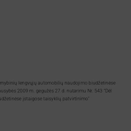
arnybinių lengvųjų automobilių naudojimo biudžetinėse
riausybės 2009 m. gegužės 27 d. nutarimu Nr. 543 “Dėl
žetinėse įstaigose taisyklių patvirtinimo”