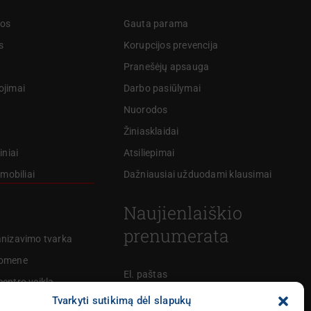
kos
Gauta parama
s
Korupcijos prevencija
Pranešėjų apsauga
ojimai
Darbo pasiūlymai
Nuorodos
Žiniasklaidai
iniai
Atsiliepimai
omobiliai
Dažniausiai užduodami klausimai
Naujienlaiškio
prenumerata
anizavimo tvarka
uomene
El. paštas
entro veikla
Tvarkyti sutikimą dėl slapukų