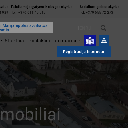
kyrius
Palaikomojo gydymo ir slaugos skyrius
Socialinės globos skyrius
94 029
Tel.: +370 611 40 515
Tel. +370 655 72 273
ai Marijampolės sveikatos
EN
RU
gomis
Struktūra ir kontaktinė informacija
Registracija internetu
omobiliai