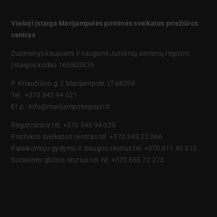
Viešoji įstaiga Marijampolės pirminės sveikatos priežiūros
centras
Duomenys kaupiami ir saugomi Juridinių asmenų registre.
Įstaigos kodas 165803535
P. Kriaučiūno g. 2 Marijampolė, LT-68298
Tel.: +370 343 94 021
El. p.: info@marijampolespspc.lt
Registratūra tel. +370 343 94 029
Psichikos sveikatos centras tel. +370 343 22 066
Palaikomojo gydymo ir slaugos skyrius tel. +370 611 40 515
Socialinės globos skyrius tel. Nr. +370 655 72 273