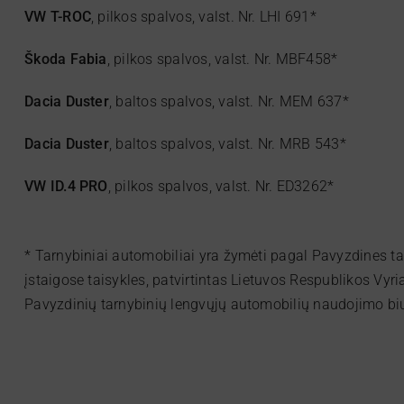
VW T-ROC
, pilkos spalvos, valst. Nr. LHI 691*
Škoda Fabia
, pilkos spalvos, valst. Nr. MBF458*
Dacia Duster
, baltos spalvos, valst. Nr. MEM 637*
Dacia Duster
, baltos spalvos, valst. Nr. MRB 543*
VW ID.4 PRO
, pilkos spalvos, valst. Nr. ED3262*
* Tarnybiniai automobiliai yra žymėti pagal Pavyzdines t
įstaigose taisykles, patvirtintas Lietuvos Respublikos Vy
Pavyzdinių tarnybinių lengvųjų automobilių naudojimo biud