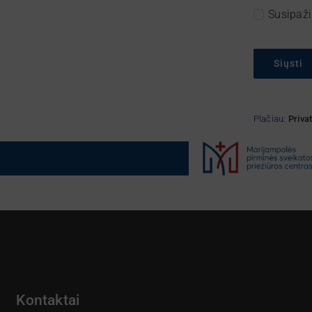
Susipaži
Siųsti
Plačiau:
Priva
Kontaktai