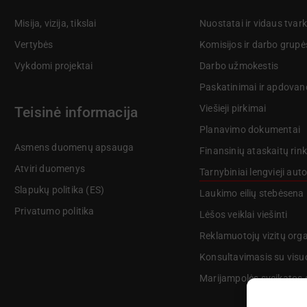
Misija, vizija, tikslai
Nuostatai ir vidaus tvar
Vertybės
Komisijos ir darbo grupė
Vykdomi projektai
Darbo užmokestis
Paskatinimai ir apdovan
Viešieji pirkimai
Teisinė informacija
Planavimo dokumentai
Asmens duomenų apsauga
Finansinių ataskaitų rink
Atviri duomenys
Tarnybiniai lengvieji aut
Slapukų politika (ES)
Laukimo eilių stebėsena
Privatumo politika
Lėšos veiklai viešinti
Reklamuotojų vizitų org
Konsultavimasis su vis
Marijampolės sveikatos c