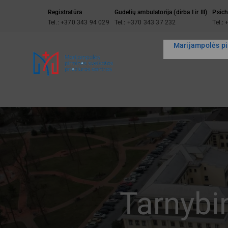
Skip
Registratūra
Gudelių ambulatorija (dirba I ir III)
Psich
to
Tel.: +370 343 94 029
Tel.: +370 343 37 232
Tel.:
content
Marijampolės pi
Tarnybin