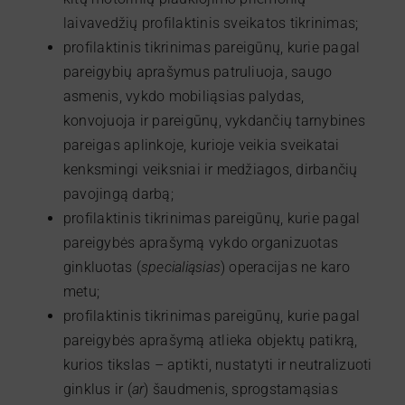
laivavedžių profilaktinis sveikatos tikrinimas;
profilaktinis tikrinimas pareigūnų, kurie pagal
pareigybių aprašymus patruliuoja, saugo
asmenis, vykdo mobiliąsias palydas,
konvojuoja ir pareigūnų, vykdančių tarnybines
pareigas aplinkoje, kurioje veikia sveikatai
kenksmingi veiksniai ir medžiagos, dirbančių
pavojingą darbą;
profilaktinis tikrinimas pareigūnų, kurie pagal
pareigybės aprašymą vykdo organizuotas
ginkluotas (
specialiąsias
) operacijas ne karo
metu;
profilaktinis tikrinimas pareigūnų, kurie pagal
pareigybės aprašymą atlieka objektų patikrą,
kurios tikslas – aptikti, nustatyti ir neutralizuoti
ginklus ir (
ar
) šaudmenis, sprogstamąsias