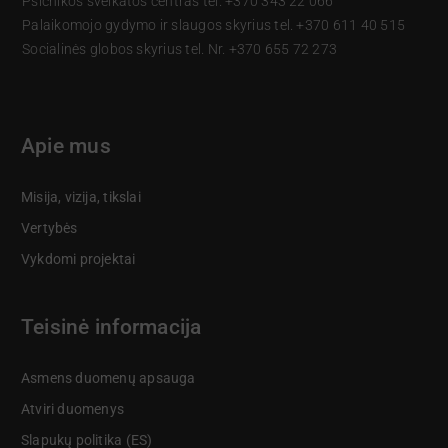
Psichikos sveikatos centras tel. +370 343 22 066
Palaikomojo gydymo ir slaugos skyrius tel. +370 611 40 515
Socialinės globos skyrius tel. Nr. +370 655 72 273
Apie mus
Misija, vizija, tikslai
Vertybės
Vykdomi projektai
Teisinė informacija
Asmens duomenų apsauga
Atviri duomenys
Slapukų politika (ES)