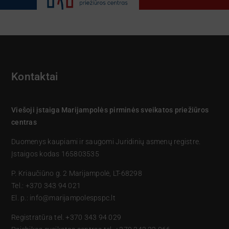
Kontaktai
Viešoji įstaiga Marijampolės pirminės sveikatos priežiūros
centras
Duomenys kaupiami ir saugomi Juridinių asmenų registre.
Įstaigos kodas 165803535
P. Kriaučiūno g. 2 Marijampolė, LT-68298
Tel.: +370 343 94 021
El. p.: info@marijampolespspc.lt
Registratūra tel. +370 343 94 029