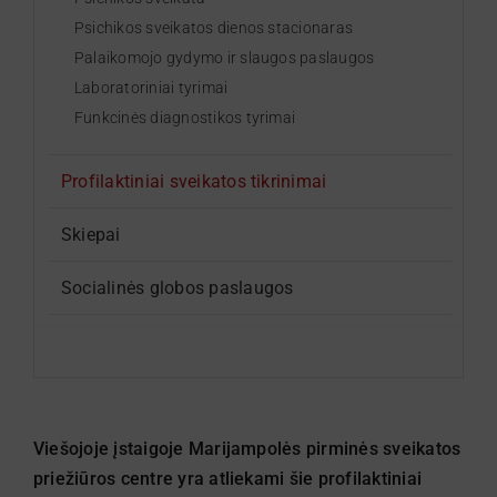
Svetainės medis
Psichikos sveikatos dienos stacionaras
Palaikomojo gydymo ir slaugos paslaugos
Registracija internetu
Laboratoriniai tyrimai
Funkcinės diagnostikos tyrimai
Search
for:
Profilaktiniai sveikatos tikrinimai
Skiepai
Socialinės globos paslaugos
Viešojoje įstaigoje Marijampolės pirminės sveikatos
priežiūros centre yra atliekami šie profilaktiniai