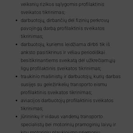
veiksnių rizikos sąlygomis profilaktinis
sveikatos tikrinimas;
darbuotojų, dirbančių dėl fizinių perkrovų
pavojingą darbą profilaktinis sveikatos
tikrinimas;
darbuotojų, kuriems leidžiama dirbti tik iš
anksto pasitikrinus ir vėliau periodiškai
besitikrinantiems sveikatą dėl užkrečiamųjų
ligų profilaktinis sveikatos tikrinimas;
traukinio mašinistų ir darbuotojų, kurių darbas
susijęs su geležinkelių transporto eismu
profilaktinis sveikatos tikrinimas;
aviacijos darbuotojų profilaktinis sveikatos
tikrinimas;
jūrininkų ir vidaus vandenų transporto
specialistų bei motorinių pramoginių laivų ir
kitų motorinių plaukiojimo priemonių