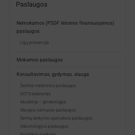
Paslaugos
Norintiems gydytis
Nemokamos (PSDF lėšomis finansuojamos)
paslaugos
Paslaugos
Ligų prevencija
Skyriai
Mokamos paslaugos
Konsultavimas, gydymas, slauga
Kontaktai
Šeimos medicinos paslaugos
DOTS kabinetas
Kalbos
Akušerija – ginekologija
Slaugos namuose paslaugos
Lengvai suprantama kalba
Šeimų lankymo specialisto paslaugos
Odontologijos paslaugos
Psichikos sveikata