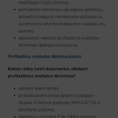
medžiagas ir (
ar
) užtaisus;
profilaktinis tikrinimas ugniagesių gelbėtojų,
dirbančių kvėpuoti netinkamoje aplinkoje su
autonominiu atvirojo kvėpavimo suslėgtu oru
aparatu;
darbuotojo neeilinis profilaktinis sveikatos
tikrinimas darbdavio iniciatyva.
Profilaktinių sveikatos tikrinimų kainos
Kokius reikia turėti dokumentus atliekant
profilaktinius sveikatos tikrinimus?
asmens dokumentas;
prisirašiusiems kitoje gydymo įstaigoje –
išrašas iš šeimos gydytojo (
forma 027/a
) ir
psichiatro pažyma;
darbdavio užpildyta F Nr. 048/a (
asmens