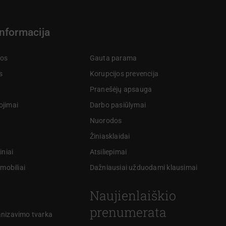
informacija
kos
Gauta parama
s
Korupcijos prevencija
Pranešėjų apsauga
ojimai
Darbo pasiūlymai
Nuorodos
Žiniasklaidai
iniai
Atsiliepimai
omobiliai
Dažniausiai užduodami klausimai
Naujienlaiškio
prenumerata
anizavimo tvarka