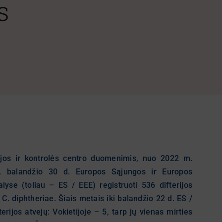
s
ijos ir kontrolės centro duomenimis, nuo 2022 m.
. balandžio 30 d. Europos Sąjungos ir Europos
yse (toliau – ES / EEE) registruoti 536 difterijos
 C. diphtheriae. Šiais metais iki balandžio 22 d. ES /
erijos atvejų: Vokietijoje – 5, tarp jų vienas mirties