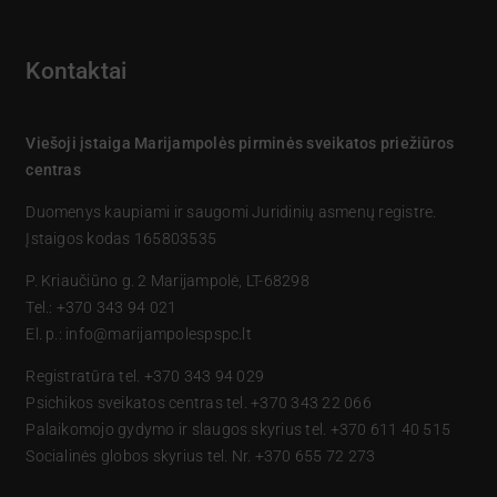
Kontaktai
Viešoji įstaiga Marijampolės pirminės sveikatos priežiūros
centras
Duomenys kaupiami ir saugomi Juridinių asmenų registre.
Įstaigos kodas 165803535
P. Kriaučiūno g. 2 Marijampolė, LT-68298
Tel.: +370 343 94 021
El. p.: info@marijampolespspc.lt
Registratūra tel. +370 343 94 029
Psichikos sveikatos centras tel. +370 343 22 066
Palaikomojo gydymo ir slaugos skyrius tel. +370 611 40 515
Socialinės globos skyrius tel. Nr. +370 655 72 273