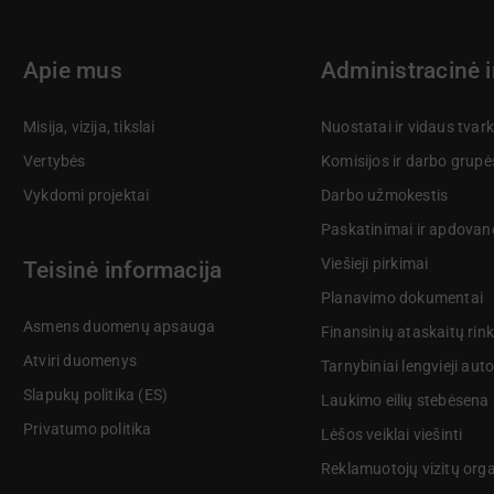
Apie mus
Administracinė 
Misija, vizija, tikslai
Nuostatai ir vidaus tvar
Vertybės
Komisijos ir darbo grupė
Vykdomi projektai
Darbo užmokestis
Paskatinimai ir apdovan
Viešieji pirkimai
Teisinė informacija
Planavimo dokumentai
Asmens duomenų apsauga
Finansinių ataskaitų rink
Atviri duomenys
Tarnybiniai lengvieji aut
Slapukų politika (ES)
Laukimo eilių stebėsena
Privatumo politika
Lėšos veiklai viešinti
Reklamuotojų vizitų org