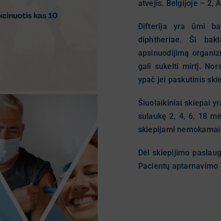
atvejis, Belgijoje – 2, A
Difterija yra ūmi ba
diphtheriae. Ši bak
apsinuodijimą organiz
gali sukelti mirtį. Nor
ypač jei paskutinis ski
Šiuolaikiniai skiepai 
sulaukę 2, 4, 6, 18 mė
skiepijami nemokamai
Dėl skiepijimo paslau
Pacientų aptarnavimo 