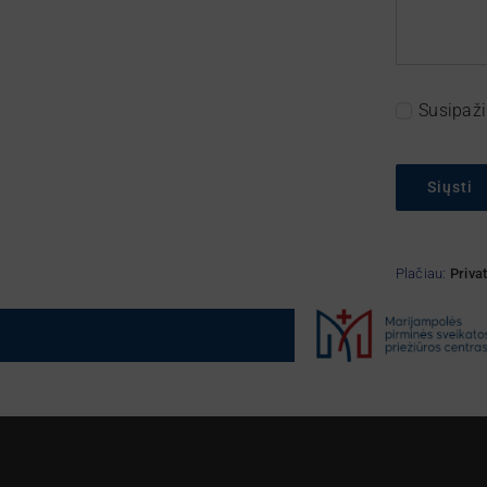
Susipaži
Siųsti
Plačiau:
Priva