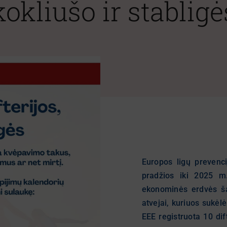
kokliušo ir stabligė
Europos ligų prevenc
pradžios iki 2025 m
ekonominės erdvės šal
atvejai, kuriuos sukėlė
EEE registruota 10 dift