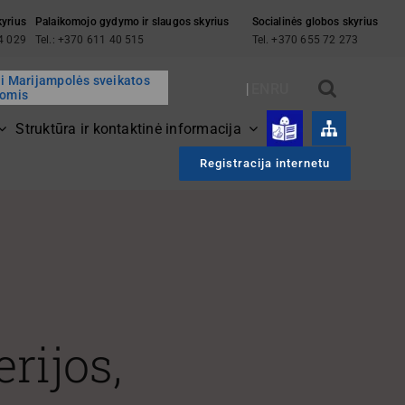
kyrius
Palaikomojo gydymo ir slaugos skyrius
Socialinės globos skyrius
94 029
Tel.: +370 611 40 515
Tel. +370 655 72 273
ai Marijampolės sveikatos
EN
RU
gomis
Struktūra ir kontaktinė informacija
Registracija internetu
rijos,