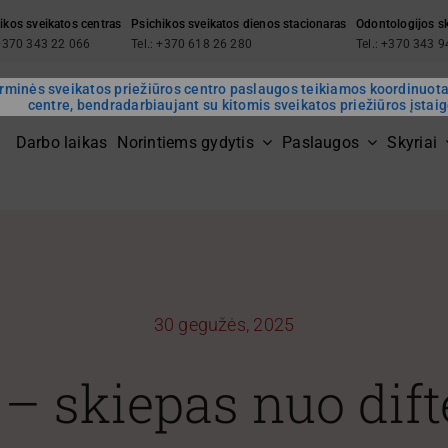
ikos sveikatos centras
Psichikos sveikatos dienos stacionaras
Odontologijos s
 +370 343 22 066
Tel.: +370 618 26 280
Tel.: +370 343 
rminės sveikatos priežiūros centro paslaugos teikiamos koordinuot
centre, bendradarbiaujant su kitomis sveikatos priežiūros įstai
Darbo laikas
Norintiems gydytis
Paslaugos
Skyriai
30 gegužės, 2025
– skiepas nuo difte