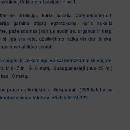
ustrijoje, Čekijoje ir Latvijoje – po 1.
kterinė infekcija, kurią sukelia Corynebacterium
terija gamina stiprų egzotoksiną, kuris sukelia
me, pažeisdamas įvairius audinius, organus ir netgi
s ši liga yra reta, užsikrėtimo rizika vis dar išlieka,
epas buvo atliktas seniai.
yra saugūs ir veiksmingi. Vaikai nemokamai skiepijami
n. ir 6–7 ir 15-16 metų. Suaugusiesieji (nuo 25 m.)
 kas 10 metų.
gos prašome kreipkitės į
Skiepų kab. (208 kab.)
arba
ir informavimo telefonu
+370 343 94 029
.