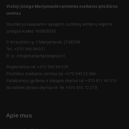
Viešoji įstaiga Marijampolės pirminės sveikatos priežiūros
centras
Duomenys kaupiami ir saugomi Juridinių asmenų registre.
Įstaigos kodas 165803535
P. Kriaučiūno g. 2 Marijampolė, LT-68298
Tel.: +370 343 94 021
El. p.: info@marijampolespspc.lt
Registratūra tel. +370 343 94 029
Psichikos sveikatos centras tel. +370 343 22 066
Palaikomojo gydymo ir slaugos skyrius tel. +370 611 40 515
Socialinės globos skyrius tel. Nr. +370 655 72 273
Apie mus