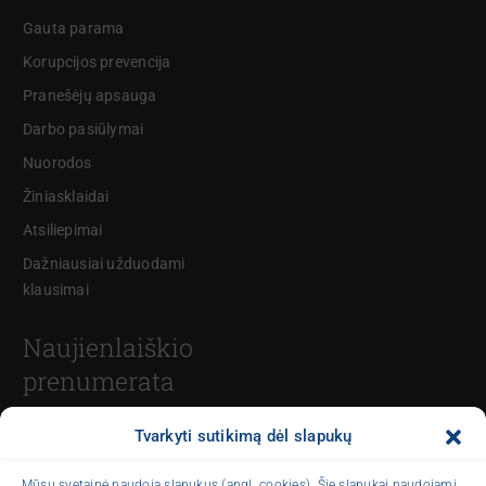
Gauta parama
Korupcijos prevencija
Pranešėjų apsauga
Darbo pasiūlymai
Nuorodos
Žiniasklaidai
Atsiliepimai
Dažniausiai užduodami
klausimai
Naujienlaiškio
prenumerata
Tvarkyti sutikimą dėl slapukų
El. paštas
Mūsų svetainė naudoja slapukus (angl. cookies). Šie slapukai naudojami