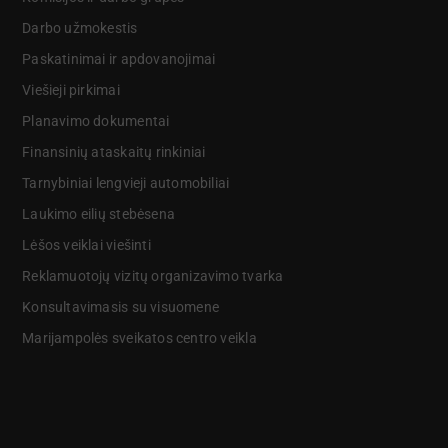
Darbo užmokestis
Paskatinimai ir apdovanojimai
Viešieji pirkimai
Planavimo dokumentai
Finansinių ataskaitų rinkiniai
Tarnybiniai lengvieji automobiliai
Laukimo eilių stebėsena
Lėšos veiklai viešinti
Reklamuotojų vizitų organizavimo tvarka
Konsultavimasis su visuomene
Marijampolės sveikatos centro veikla