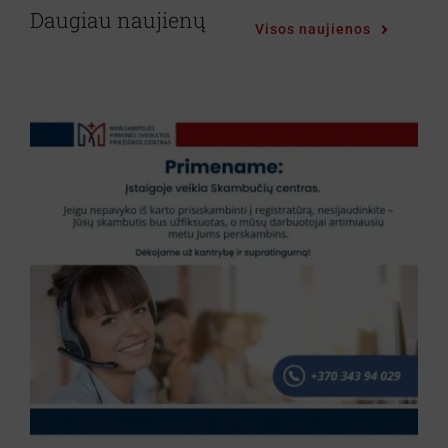
Svetainės medis
Daugiau naujienų
Visos naujienos
Registracija internetu
Search
for: