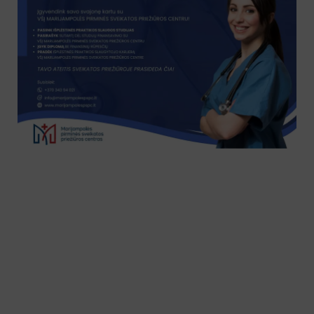
Norintiems gydytis
Paslaugos
Skyriai
Kontaktai
Kalbos
Lengvai suprantama kalba