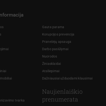
informacija
kos
Gauta parama
s
Korupcijos prevencija
Pranešėjų apsauga
ojimai
Darbo pasiūlymai
Nuorodos
Žiniasklaidai
iniai
Atsiliepimai
omobiliai
Dažniausiai užduodami klausimai
Naujienlaiškio
prenumerata
anizavimo tvarka