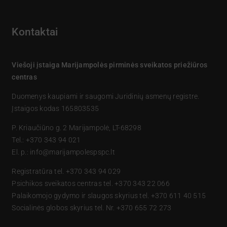
Kontaktai
Viešoji įstaiga Marijampolės pirminės sveikatos priežiūros
centras
Duomenys kaupiami ir saugomi Juridinių asmenų registre.
Įstaigos kodas 165803535
P. Kriaučiūno g. 2 Marijampolė, LT-68298
Tel.: +370 343 94 021
El. p.: info@marijampolespspc.lt
Registratūra tel. +370 343 94 029
Psichikos sveikatos centras tel. +370 343 22 066
Palaikomojo gydymo ir slaugos skyrius tel. +370 611 40 515
Socialinės globos skyrius tel. Nr. +370 655 72 273