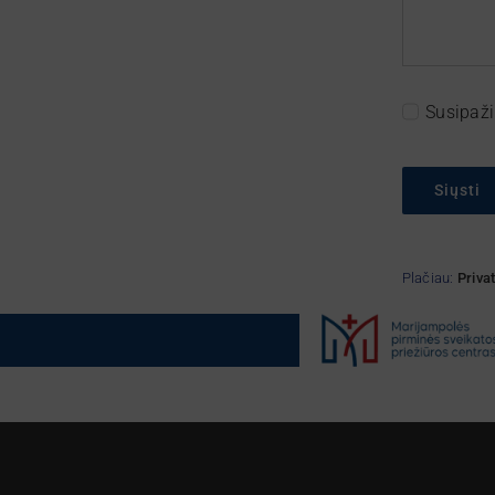
Susipaži
Siųsti
Plačiau:
Priva