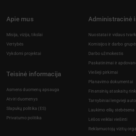
Apie mus
Administracinė 
Misija, vizija, tikslai
Nuostatai ir vidaus tvar
Vertybės
Komisijos ir darbo grupė
Vykdomi projektai
Darbo užmokestis
Paskatinimai ir apdovan
Viešieji pirkimai
Teisinė informacija
Planavimo dokumentai
Asmens duomenų apsauga
Finansinių ataskaitų rink
Atviri duomenys
Tarnybiniai lengvieji aut
Slapukų politika (ES)
Laukimo eilių stebėsena
Privatumo politika
Lėšos veiklai viešinti
Reklamuotojų vizitų org