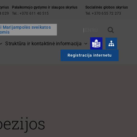
kyrius
Palaikomojo gydymo ir slaugos skyrius
Socialinės globos skyrius
94 029
Tel.: +370 611 40 515
Tel. +370 655 72 273
ai Marijampolės sveikatos
EN
RU
gomis
Struktūra ir kontaktinė informacija
Registracija internetu
oezijos