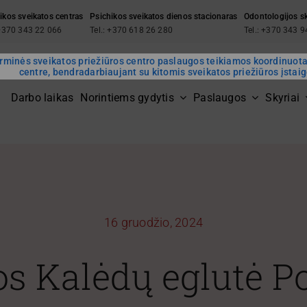
ikos sveikatos centras
Psichikos sveikatos dienos stacionaras
Odontologijos s
 +370 343 22 066
Tel.: +370 618 26 280
Tel.: +370 343 
rminės sveikatos priežiūros centro paslaugos teikiamos koordinuot
centre, bendradarbiaujant su kitomis sveikatos priežiūros įstai
Darbo laikas
Norintiems gydytis
Paslaugos
Skyriai
16 gruodžio, 2024
os Kalėdų eglutė P