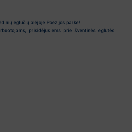
ėdinių eglučių alėjoje Poezijos parke!
rbuotojams, prisidėjusiems prie šventinės eglutės