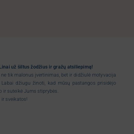
nai už šiltus žodžius ir gražų atsiliepimą!
ne tik malonus įvertinimas, bet ir didžiulė motyvacija
Labai džiugu žinoti, kad mūsų pastangos prisidėjo
o ir suteikė Jums stiprybės.
r sveikatos!