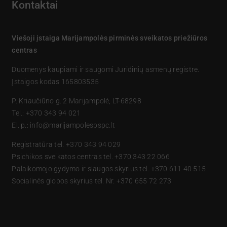
Kontaktai
Viešoji įstaiga Marijampolės pirminės sveikatos priežiūros
centras
Duomenys kaupiami ir saugomi Juridinių asmenų registre.
Įstaigos kodas 165803535
P. Kriaučiūno g. 2 Marijampolė, LT-68298
Tel.: +370 343 94 021
El. p.: info@marijampolespspc.lt
Registratūra tel. +370 343 94 029
Psichikos sveikatos centras tel. +370 343 22 066
Palaikomojo gydymo ir slaugos skyrius tel. +370 611 40 515
Socialinės globos skyrius tel. Nr. +370 655 72 273