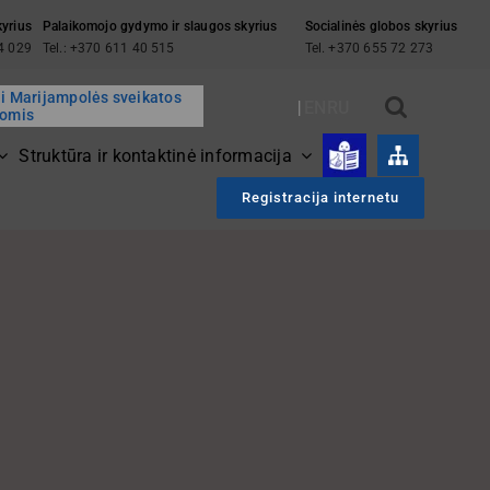
kyrius
Palaikomojo gydymo ir slaugos skyrius
Socialinės globos skyrius
94 029
Tel.: +370 611 40 515
Tel. +370 655 72 273
ai Marijampolės sveikatos
EN
RU
gomis
Struktūra ir kontaktinė informacija
Registracija internetu