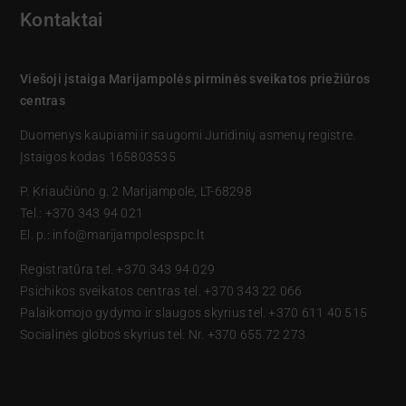
Kontaktai
Viešoji įstaiga Marijampolės pirminės sveikatos priežiūros
centras
Duomenys kaupiami ir saugomi Juridinių asmenų registre.
Įstaigos kodas 165803535
P. Kriaučiūno g. 2 Marijampolė, LT-68298
Tel.: +370 343 94 021
El. p.: info@marijampolespspc.lt
Registratūra tel. +370 343 94 029
Psichikos sveikatos centras tel. +370 343 22 066
Palaikomojo gydymo ir slaugos skyrius tel. +370 611 40 515
Socialinės globos skyrius tel. Nr. +370 655 72 273