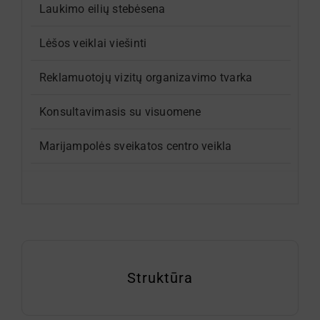
Svetainės medis
Laukimo eilių stebėsena
Lėšos veiklai viešinti
Registracija internetu
Reklamuotojų vizitų organizavimo tvarka
Search
for:
Konsultavimasis su visuomene
Marijampolės sveikatos centro veikla
Struktūra