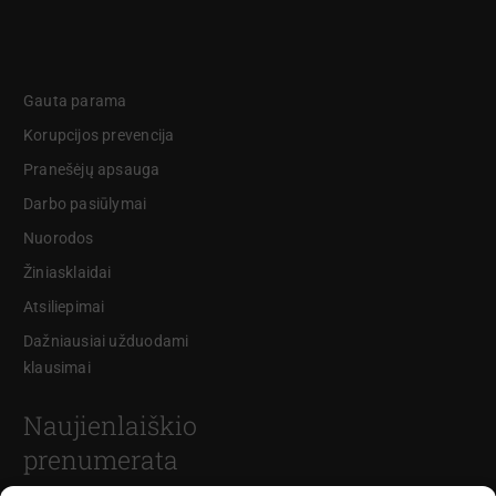
Gauta parama
Korupcijos prevencija
Pranešėjų apsauga
Darbo pasiūlymai
Nuorodos
Žiniasklaidai
Atsiliepimai
Dažniausiai užduodami
klausimai
Naujienlaiškio
prenumerata