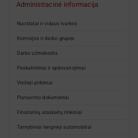
Administracinė informacija
Norintiems gydytis
Nuostatai ir vidaus tvarkos
Komisijos ir darbo grupės
Paslaugos
Darbo užmokestis
Skyriai
Paskatinimai ir apdovanojimai
Kontaktai
Viešieji pirkimai
Planavimo dokumentai
Kalbos
Finansinių ataskaitų rinkiniai
Lengvai suprantama kalba
Tarnybiniai lengvieji automobiliai