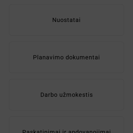
Nuostatai
Planavimo dokumentai
Darbo užmokestis
Paskatinimai ir apdovanojimai