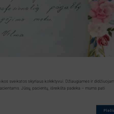
hikos sveikatos skyriaus kolektyvui. Džiaugiamės ir didžiuoja
pacientams. Jūsų, pacientų, išreikšta padėka – mums pati
Plači