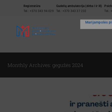
Skip
Registratūra
Gudelių ambulatorija (dirba I ir III)
Psich
to
Tel.: +370 343 94 029
Tel.: +370 343 37 232
Tel.:
content
Marijampolės pi
Monthly Archives:
gegužės 2024