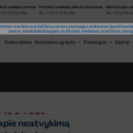
ikos sveikatos centras
Psichikos sveikatos dienos stacionaras
Odontologijos s
 +370 343 22 066
Tel.: +370 618 26 280
Tel.: +370 343 
rminės sveikatos priežiūros centro paslaugos teikiamos koordinuot
centre, bendradarbiaujant su kitomis sveikatos priežiūros įstai
Darbo laikas
Norintiems gydytis
Paslaugos
Skyriai