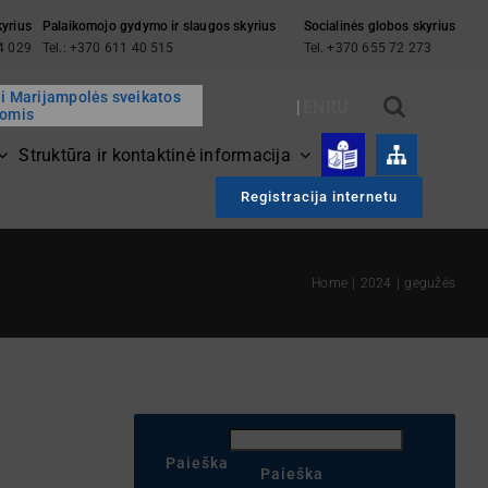
kyrius
Palaikomojo gydymo ir slaugos skyrius
Socialinės globos skyrius
94 029
Tel.: +370 611 40 515
Tel. +370 655 72 273
ai Marijampolės sveikatos
EN
RU
gomis
Struktūra ir kontaktinė informacija
Registracija internetu
Home
2024
gegužės
Paieška
Paieška