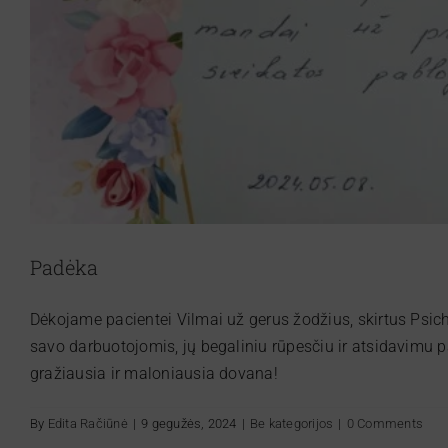
Padėka
Dėkojame pacientei Vilmai už gerus žodžius, skirtus Psic
savo darbuotojomis, jų begaliniu rūpesčiu ir atsidavimu 
gražiausia ir maloniausia dovana!
By
Edita Račiūnė
|
9 gegužės, 2024
|
Be kategorijos
|
0 Comments