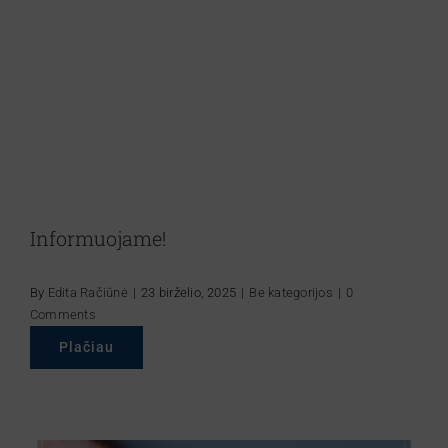
Norintiems gydytis
Paslaugos
Skyriai
Informuojame!
Kontaktai
By
Edita Račiūnė
|
23 birželio, 2025
|
Be kategorijos
|
0
Comments
Kalbos
Plačiau
Lengvai suprantama kalba