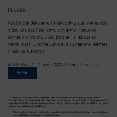
Padėka
Nuoširdžiai dėkojame Almai už šiltą atsiliepimą apie
mūsų Įstaigos Palaikomojo gydymo ir slaugos
skyriaus komandą. Jūsų žodžiai – didžiausias
įvertinimas! Linkime Jums ir Jūsų mamytei sėkmės
ir puikios sveikatos!
By
Edita Račiūnė
|
11 birželio, 2025
|
Design
|
0 Comments
Plačiau