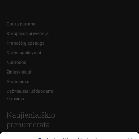
Gauta parama
Korupcijos prevencija
Pranešėjų apsauga
Darbo pasiūlymai
Nuorodos
Žiniasklaidai
Atsiliepimai
Dažniausiai užduodami
klausimai
Naujienlaiškio
prenumerata