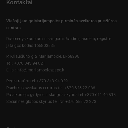
Kontaktai
Viešoji įstaiga Marijampolės pirminės sveikatos priežiūros
centras
Duomenys kaupiami ir saugomi Juridinių asmenų registre.
Įstaigos kodas 165803535
P. Kriaučiūno g. 2 Marijampolė, LT-68298
Tel.: +370 343 94 021
El. p.: info@marijampolespspc.lt
Registratūra tel. +370 343 94 029
Psichikos sveikatos centras tel. +370 343 22 066
Palaikomojo gydymo ir slaugos skyrius tel. +370 611 40 515
Socialinės globos skyrius tel. Nr. +370 655 72 273